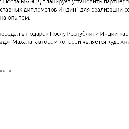
 Посла МАЭПД планирует установить партнерс
тставных дипломатов Индии" для реализации 
ена опытом.
передал в подарок Послу Республики Индии кар
адж-Махала, автором которой является художн
ОСТИ