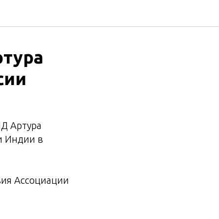
ртура
сии
ПД Артура
и Индии в
вия Ассоциации