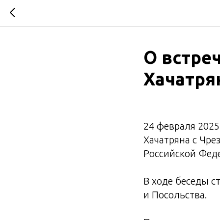
О встре
Хачатря
24 февраля 2025
Хачатряна с Чр
Российской Фед
В ходе беседы 
и Посольства.