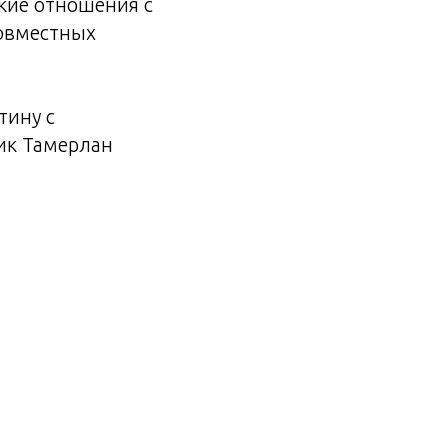
кие отношения с
совместных
тину с
ик Тамерлан