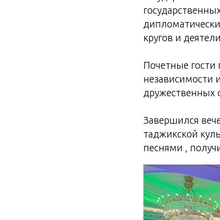
государственных
дипломатически
кругов и деятели
Почетные гости 
независимости и
дружественных с
Завершился веч
таджикской кул
песнями , получ