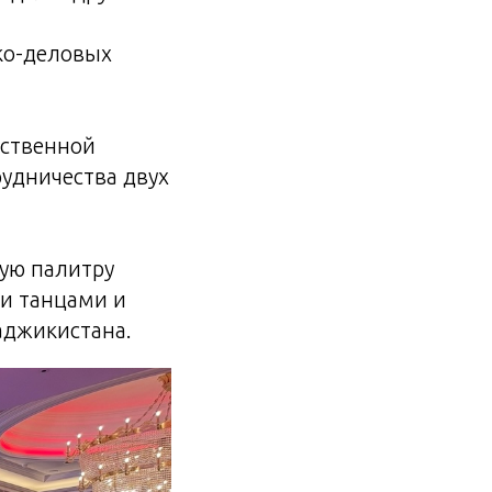
ко-деловых
рственной
рудничества двух
ую палитру
ми танцами и
аджикистана.