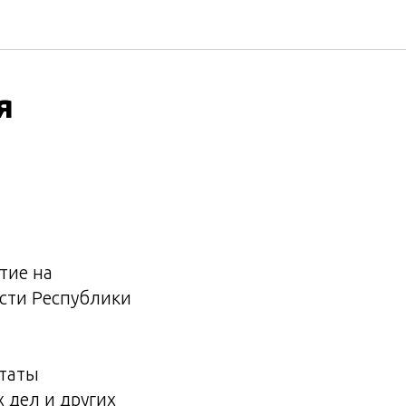
я
тие на
сти Республики
утаты
 дел и других